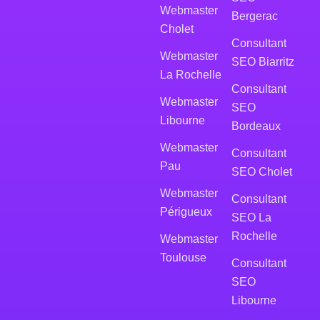
Webmaster
Bergerac
Cholet
Consultant
Webmaster
SEO Biarritz
La Rochelle
Consultant
Webmaster
SEO
Libourne
Bordeaux
Webmaster
Consultant
Pau
SEO Cholet
Webmaster
Consultant
Périgueux
SEO La
Rochelle
Webmaster
Toulouse
Consultant
SEO
Libourne