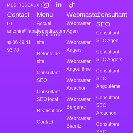
MES RÉSEAUX :
Contact
Menu
Webmaster
Consultant
SEO
📧
Accueil
Webmaster
antonin@lapattemedia.com
Agen
Consultant
Création de
SEO Agen
☎️ 06 49 41
site
Webmaster
93 78
Angers
Consultant
Refonte de
SEO Angers
site
Webmaster
Angoulême
Consultant
Consultant
SEO
SEO
Webmaster
Angoulême
Arcachon
Consultant
Consultant
SEO local
Webmaster
SEO
Bergerac
Réalisations
Arcachon
Webmaster
Contact
Consultant
Biarritz
SEO