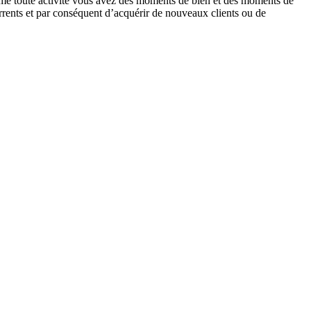
mme toute activité vous avez des moments de bien et des moments de
currents et par conséquent d’acquérir de nouveaux clients ou de