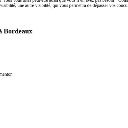
 ? Vous vous dites peut-être aussi que vous n’en avez pas besoin ? Co
visibilité, une autre visibilité, qui vous permettra de dépasser vos con
e à Bordeaux
ementor.