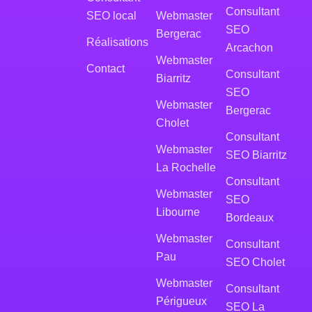
Consultant
SEO local
Webmaster
SEO
Bergerac
Réalisations
Arcachon
Webmaster
Contact
Consultant
Biarritz
SEO
Webmaster
Bergerac
Cholet
Consultant
Webmaster
SEO Biarritz
La Rochelle
Consultant
Webmaster
SEO
Libourne
Bordeaux
Webmaster
Consultant
Pau
SEO Cholet
Webmaster
Consultant
Périgueux
SEO La