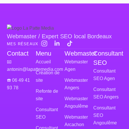
Webmaster / Expert SEO local Bordeaux
MES RÉSEAUX :
Contact
Menu
Webmaster
Consultant
SEO
📧
Accueil
Webmaster
antonin@lapattemedia.com
Agen
Consultant
Création de
SEO Agen
☎️ 06 49 41
site
Webmaster
93 78
Angers
Consultant
Refonte de
SEO Angers
site
Webmaster
Angoulême
Consultant
Consultant
SEO
SEO
Webmaster
Angoulême
Arcachon
Consultant